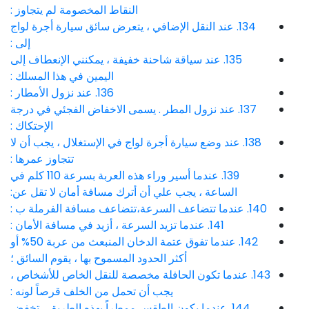
النقاط المخصومة لم يتجاوز :
134. عند النقل الإضافي ، يتعرض سائق سيارة أجرة لواج
إلى :
135. عند سياقة شاحنة خفيفة ، يمكنني الإنعطاف إلى
اليمين في هذا المسلك :
136. عند نزول الأمطار :
137. عند نزول المطر . يسمى الاخفاض الفجئي في درجة
الإحتكاك :
138. عند وضع سيارة أجرة لواج في الإستغلال ، يجب أن لا
تتجاوز عمرها :
139. عندما أسير وراء هذه العربة بسرعة 110 كلم في
الساعة ، يجب علي أن أترك مسافة أمان لا تقل عن:
140. عندما تتضاعف السرعة،تتضاعف مسافة الفرملة ب :
141. عندما تزيد السرعة ، أزيد في مسافة الأمان :
142. عندما تفوق عتمة الدخان المنبعث من عربة 50% أو
أكثر الحدود المسموح بها ، يقوم السائق ؛
143. عندما تكون الحافلة مخصصة للنقل الخاص للأشخاص ،
يجب أن تحمل من الخلف قرصاً لونه :
144. عندما يكون الطقس ممطراً بهذه الطريق ، تخفض